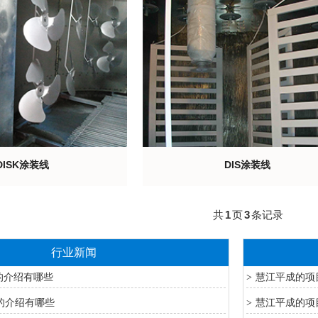
DISK涂装线
DIS涂装线
共
1
页
3
条记录
行业新闻
的介绍有哪些
慧江平成的项
>
的介绍有哪些
慧江平成的项
>