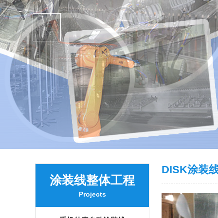
DISK涂装
涂装线整体工程
Projects