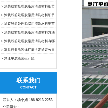
7
涂装线前处理脱脂用清洗材料细节
>
6
涂装线前处理脱脂用清洗材料细节
>
4
涂装线前处理脱脂用清洗材料细节
>
3
涂装线前处理脱脂用清洗材料方法
>
2
涂装线前处理脱脂用清洗材料有哪
>
些方法
家具行业涂装线打磨决定涂装效果
>
关键工序
慧江平成涂装生产线
>
联系我们
CONTACT
联系人：
杨小姐 186-8213-2253
公司网址：